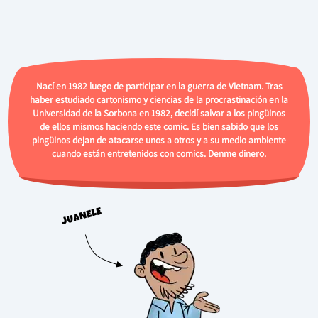
Nací en 1982 luego de participar en la guerra de Vietnam. Tras
haber estudiado cartonismo y ciencias de la procrastinación en la
Universidad de la Sorbona en 1982, decidí salvar a los pingüinos
de ellos mismos haciendo este comic. Es bien sabido que los
pingüinos dejan de atacarse unos a otros y a su medio ambiente
cuando están entretenidos con comics. Denme dinero.