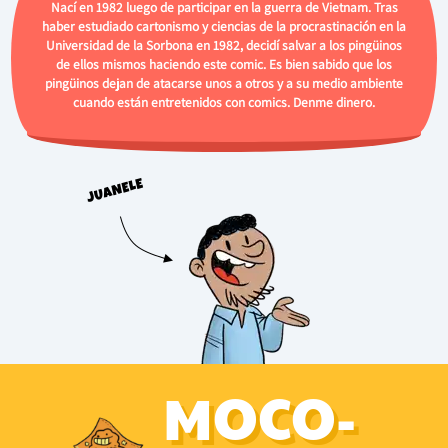
Nací en 1982 luego de participar en la guerra de Vietnam. Tras
haber estudiado cartonismo y ciencias de la procrastinación en la
Universidad de la Sorbona en 1982, decidí salvar a los pingüinos
de ellos mismos haciendo este comic. Es bien sabido que los
pingüinos dejan de atacarse unos a otros y a su medio ambiente
cuando están entretenidos con comics. Denme dinero.
MOCO-