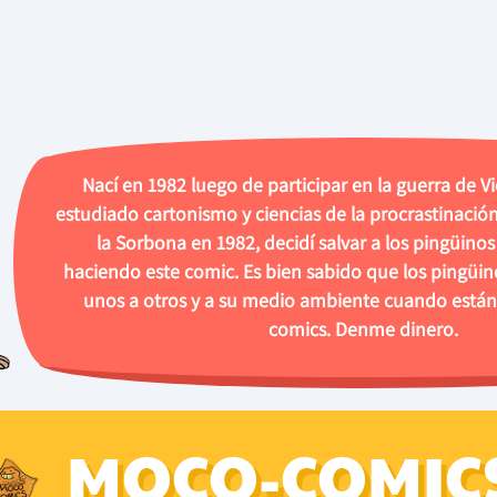
Nací en 1982 luego de participar en la guerra de V
estudiado cartonismo y ciencias de la procrastinación
la Sorbona en 1982, decidí salvar a los pingüino
haciendo este comic. Es bien sabido que los pingüin
unos a otros y a su medio ambiente cuando están
comics. Denme dinero.
MOCO-COMIC