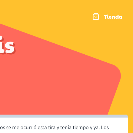
Tienda
is
os se me ocurrió esta tira y tenía tiempo y ya. Los