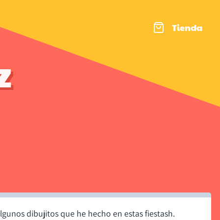
Tienda
z
lgunos dibujitos que he hecho en estas fiestash.