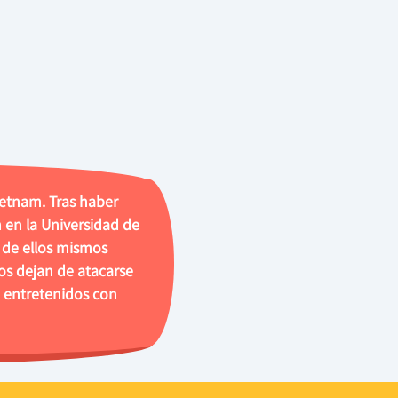
ietnam. Tras haber
 en la Universidad de
s de ellos mismos
os dejan de atacarse
 entretenidos con