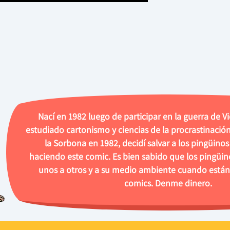
Nací en 1982 luego de participar en la guerra de V
estudiado cartonismo y ciencias de la procrastinación
la Sorbona en 1982, decidí salvar a los pingüino
haciendo este comic. Es bien sabido que los pingüin
unos a otros y a su medio ambiente cuando están
comics. Denme dinero.