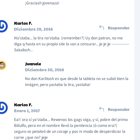
¡Graciash jovenazo!
Karlos F.
Responder
Diciembre 29, 2016
No'staba... la tira no'staba. (remember?) Uy don patron, no me
diga q hasta en su propio site lo van a censurar... je je je --------------
Saludosh...
Juanele
Diciembre 30, 2016
No don Karlitosh es que desde la tableta no se subió bien la
imágen, pero yastaba la tira, yastaba!
Karlos F.
Responder
Enero 1, 2017
Ea!! ora sí ya'staba... Rewenos los gags oiga, y sí, pobre del primo
Biliulfo, pero en el nombre llevó la penitencia (ó como era?)
seguro se petateó de un coraje y pos ni modo de desperdiciar la
carne ¿que no? jeje