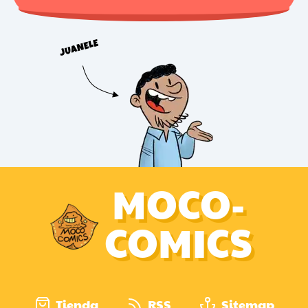
MOCO-
COMICS
Tienda
RSS
Sitemap