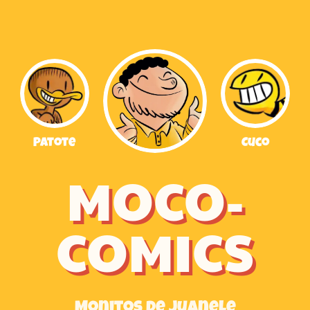
Patote
Cuco
MOCO-
COMICS
Monitos de Juanele