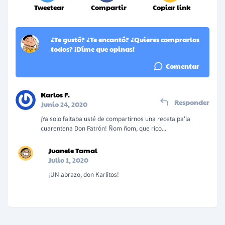
Tweetear
Compartir
Copiar link
¿Te gustó? ¿Te encantó? ¿Quieres comprarlos
todos? ¡Díme que opinas!
Comentar
Karlos F.
Responder
Junio 24, 2020
¡Ya solo faltaba usté de compartirnos una receta pa'la
cuarentena Don Patrón! Ñom ñom, que rico...
Juanele Tamal
Julio 1, 2020
¡UN abrazo, don Karlitos!