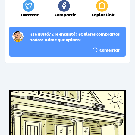
Tweetear
Compartir
Copiar link
¿Te gustó? ¿Te encantó? ¿Quieres comprarlos
todos? ¡Díme que opinas!
Comentar