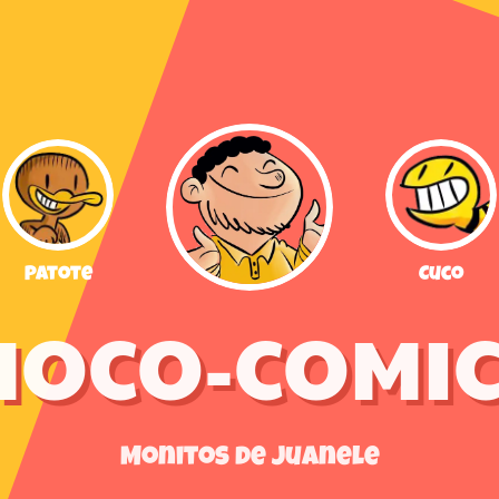
Patote
Cuco
MOCO-COMIC
Monitos de Juanele