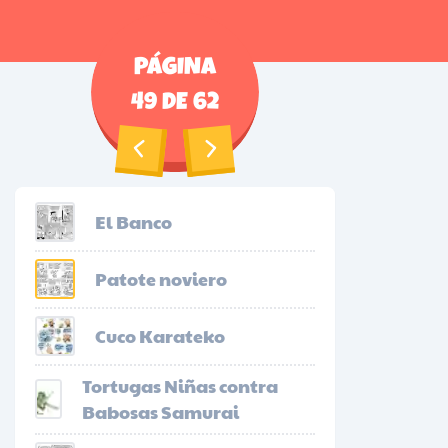
PÁGINA
49
DE
62
El Banco
Patote noviero
Cuco Karateko
Tortugas Niñas contra
Babosas Samurai