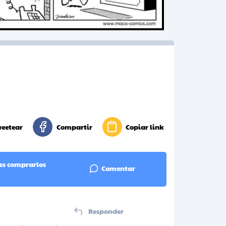
weetear
Compartir
Copiar link
res comprarlos
Comentar
Responder