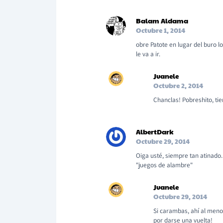
Balam Aldama
Octubre 1, 2014
obre Patote en lugar del buro lo
le va a ir.
Juanele
Octubre 2, 2014
Chanclas! Pobreshito, ti
AlbertDark
Octubre 29, 2014
Oiga usté, siempre tan atinado.
"juegos de alambre"
Juanele
Octubre 29, 2014
Si carambas, ahí al meno
por darse una vuelta!